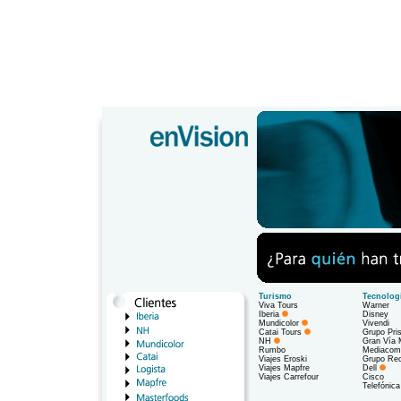
Turismo
Tecnolog
Viva Tours
Warner
Iberia
Disney
Mundicolor
Vivendi
Catai Tours
Grupo Pri
NH
Gran Vía 
Rumbo
Mediacom
Viajes Eroski
Grupo Rec
Viajes Mapfre
Dell
Viajes Carrefour
Cisco
Telefónica